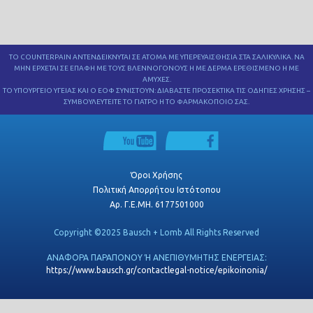
ΣΥΛΛΟΓΟΣ "ΦΛΟΓΑ"
ΛΕΩΦΟΡΟΣ-ΔΡΟΜΕΩΝ
ΤΟ COUNTERPAIN ΑΝΤΕΝΔΕΙΚΝΥΤΑΙ ΣΕ ΑΤΟΜΑ ΜΕ ΥΠΕΡΕΥΑΙΣΘΗΣΙΑ ΣΤΑ ΣΑΛΙΚΥΛΙΚΑ. ΝΑ
ΜΗΝ ΕΡΧΕΤΑΙ ΣΕ ΕΠΑΦΗ ΜΕ ΤΟΥΣ ΒΛΕΝΝΟΓΟΝΟΥΣ Η ΜΕ ΔΕΡΜΑ ΕΡΕΘΙΣΜΕΝΟ Η ΜΕ
ΑΜΥΧΕΣ.
12ος ΔΙΕΘΝΗΣ ΜΑΡΑΘΩΝΙΟΣ
ΤΟ ΥΠΟΥΡΓΕΙΟ ΥΓΕΙΑΣ ΚΑΙ Ο ΕΟΦ ΣΥΝΙΣΤΟΥΝ: ΔΙΑΒΑΣΤΕ ΠΡΟΣΕΚΤΙΚΑ ΤΙΣ ΟΔΗΓΙΕΣ ΧΡΗΣΗΣ –
ΣΥΜΒΟΥΛΕΥΤΕΙΤΕ ΤΟ ΓΙΑΤΡΟ Η ΤΟ ΦΑΡΜΑΚΟΠOΙΟ ΣΑΣ.
ΜΕΓΑΛΗ ΣΥΝΕΡΓΑΣΙΑ ΤΩΝ STREET RELAYS ME TH COUNTERPAIN
18ος-ΑΓΩΝΑΣ-ΔΡΟΜΟΥ-ΚΑΛΑΜΑΤΑΣ-Η-ΠΙΟ-ΟΜΟΡΦΗ-ΓΙΟΡΤΗ-
ΤΗΣ-ΠΟΛΗΣ-ΜΕ-ΤΗΝ-COUNTERPAIN
Όροι Χρήσης
Πολιτική Απορρήτου Ιστότοπου
Αρ. Γ.Ε.ΜΗ. 6177501000
Copyright ©2025 Bausch + Lomb All Rights Reserved
ΑΝΑΦΟΡΑ ΠΑΡΑΠΟΝΟΥ Ή ΑΝΕΠΙΘΥΜΗΤΗΣ ΕΝΕΡΓΕΙΑΣ:
https://www.bausch.gr/contactlegal-notice/epikoinonia/