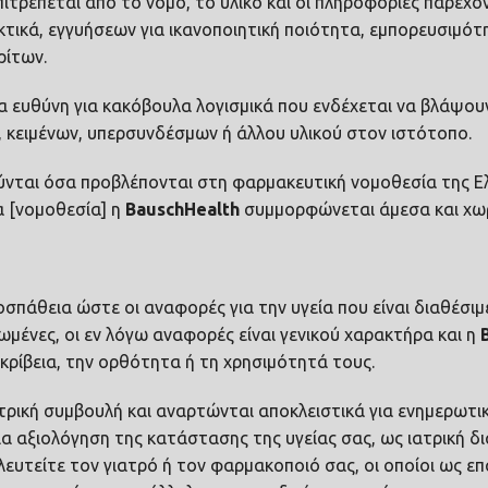
πιτρέπεται από το νόμο, το υλικό και οι πληροφορίες παρέχο
κτικά, εγγυήσεων για ικανοποιητική ποιότητα, εμπορευσιμότ
ρίτων.
α ευθύνη για κακόβουλα λογισμικά που ενδέχεται να βλάψου
κειμένων, υπερσυνδέσμων ή άλλου υλικού στον ιστότοπο.
ύνται όσα προβλέπονται στη φαρμακευτική νομοθεσία της Ελ
α [νομοθεσία] η
Bausch
Health
συμμορφώνεται άμεσα και χωρ
οσπάθεια ώστε οι αναφορές για την υγεία που είναι διαθέσι
ωμένες, οι εν λόγω αναφορές είναι γενικού χαρακτήρα και η
ρίβεια, την ορθότητα ή τη χρησιμότητά τους.
τρική συμβουλή και αναρτώνται αποκλειστικά για ενημερωτικ
ια αξιολόγηση της κατάστασης της υγείας σας, ως ιατρική δ
τείτε τον γιατρό ή τον φαρμακοποιό σας, οι οποίοι ως επαγ