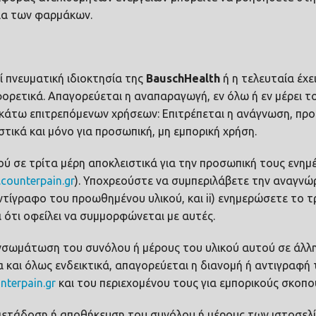
ια των φαρμάκων.
ί πνευματική ιδιοκτησία της
Bausch
Health
ή η τελευταία έχε
φορετικά. Απαγορεύεται η αναπαραγωγή, εν όλω ή εν μέρει 
άτω επιτρεπόμενων χρήσεων: Επιτρέπεται η ανάγνωση, προβ
στικά και μόνο για προσωπική, μη εμπορική χρήση.
ύ σε τρίτα μέρη αποκλειστικά για την προσωπική τους ενημ
counterpain.gr
). Υποχρεούστε να συμπεριλάβετε την αναγνώρ
τίγραφο του προωθημένου υλικού, και ii) ενημερώσετε το τρ
ι ότι οφείλει να συμμορφώνεται με αυτές.
ενσωμάτωση του συνόλου ή μέρους του υλικού αυτού σε άλλη
α και όλως ενδεικτικά, απαγορεύεται η διανομή ή αντιγραφή
terpain.gr
και του περιεχομένου τους για εμπορικούς σκοπο
ετάδοση ή αποθήκευση του συνόλου ή μέρους των ιστοσελ