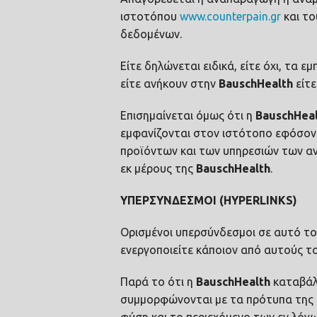
ιστοτόπου
www.counterpain.gr
και το
δεδομένων.
Είτε δηλώνεται ειδικά, είτε όχι, τα
είτε ανήκουν στην
Bausch
Health
είτ
Επισημαίνεται όμως ότι η
Bausch
Hea
εμφανίζονται στον ιστότοπο εφόσον
προϊόντων και των υπηρεσιών των αν
εκ μέρους της
Bausch
Health
.
ΥΠΕΡΣΥΝΔΕΣΜΟΙ (
HYPERLINKS
)
Ορισμένοι υπερσύνδεσμοι σε αυτό το
ενεργοποιείτε κάποιον από αυτούς 
Παρά το ότι η
Bausch
Health
καταβάλ
συμμορφώνονται με τα πρότυπα της