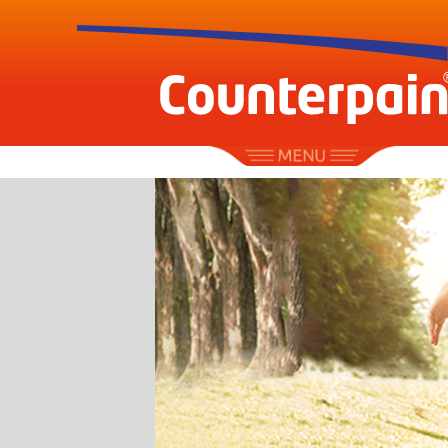
Γιατί Countercool ;
Γιατί Counterpain® ;
Η γνώμη του ειδικού
Events & Συνεργασίες