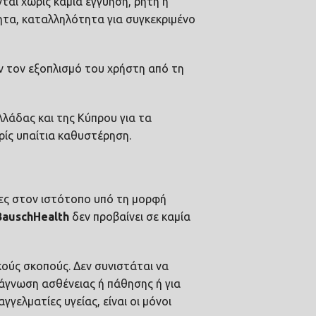
νται χωρίς καμία εγγύηση, ρητή ή
ητα, καταλληλότητα για συγκεκριμένο
ν τον εξοπλισμό του χρήστη από τη
λάδας και της Κύπρου για τα
ίς υπαίτια καθυστέρηση.
μες στον ιστότοπο υπό τη μορφή
Bausch
Health
δεν προβαίνει σε καμία
ούς σκοπούς. Δεν συνιστάται να
ιάγνωση ασθένειας ή πάθησης ή για
γελματίες υγείας, είναι οι μόνοι