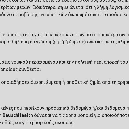
 ιστοτόπων και δεν συνιστά τους ιστοτόπους αυτούς, τις π
 τρίτων μερών. Ειδικότερα, σημειώνεται ότι η λήψη λογισμι
ίνδυνο παραβίασης πνευματικών δικαιωμάτων και εισόδου 
νη ή υπαιτιότητα για το περιεχόμενο των ιστοτόπων τρίτων 
καμία δήλωση ή εγγύηση (ρητή ή έμμεση) σχετικά με τις πλη
λώσεις νομικού περιεχομένου και την πολιτική περί απορρήτο
οποίους συνδέεται.
α οποιαδήποτε άμεση, έμμεση ή αποθετική ζημία από τη χρή
εκείνες που περιέχουν προσωπικά δεδομένα ή/και δεδομένα πο
 η
Bausch
Health
δύναται να τις χρησιμοποιεί για οποιοδήπο
καθώς και για εμπορικούς σκοπούς.