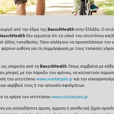
ΣΥΛΛΟΓΟΣ "ΦΛΟΓΑ"
ΛΕΩΦΟΡΟΣ-ΔΡΟΜΕΩΝ
12ος ΔΙΕΘΝΗΣ ΜΑΡΑΘΩΝΙΟΣ
τουργεί από την έδρα της
Bausch
Health
στην Ελλάδα. Ο ιστό
Bausch
Health
δεν εγγυάται ότι το υλικό του ιστοτόπου και/
ΜΕΓΑΛΗ ΣΥΝΕΡΓΑΣΙΑ ΤΩΝ STREET RELAYS ME TH COUNTERPAIN
από άλλες τοποθεσίες. Όσοι επιλέγουν να προσπελάσουν τον 
ι φέρουν ευθύνη για τη συμμόρφωση με τους τοπικούς νόμου
18ος-ΑΓΩΝΑΣ-ΔΡΟΜΟΥ-ΚΑΛΑΜΑΤΑΣ-Η-ΠΙΟ-ΟΜΟΡΦΗ-ΓΙΟΡΤΗ-ΤΗΣ-ΠΟ
ί ως υπηρεσία από τη
Bausch
Health
. Όπως συμβαίνει με κάθ
ου μπορεί, με την πάροδο του χρόνου, να καταστούν παρωχ
ρωση του ιστοτόπου
www.counterpain.gr
και την επικαιροποί
και ακρίβειά τους ή την απουσία σφαλμάτων.
ια τη χρήση του ιστοτόπου
www.counterpain.gr
.
ύνη για οποιαδήποτε άμεση, έμμεση ή αποθετική ζημία προκ