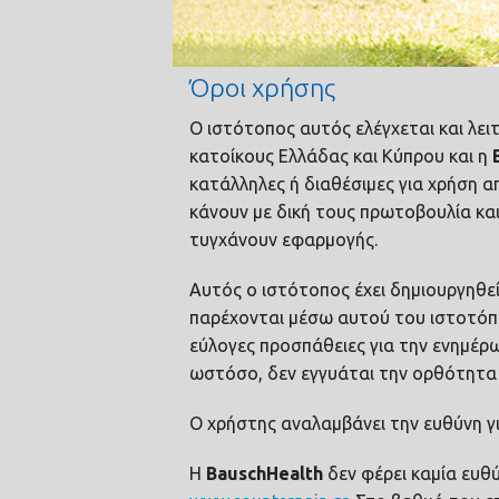
Όροι χρήσης
Ο ιστότοπος αυτός ελέγχεται και λει
κατοίκους Eλλάδας και Κύπρου και η
κατάλληλες ή διαθέσιμες για χρήση 
κάνουν με δική τους πρωτοβουλία κα
τυγχάνουν εφαρμογής.
Αυτός ο ιστότοπος έχει δημιουργηθε
παρέχονται μέσω αυτού του ιστοτόπ
εύλογες προσπάθειες για την ενημέ
ωστόσο, δεν εγγυάται την ορθότητα 
O χρήστης αναλαμβάνει την ευθύνη γ
Η
Bausch
Health
δεν φέρει καμία ευθ