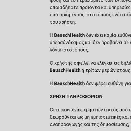
φύση και το περιεχόμενο των εν λόγω
οποιαδήποτε προϊόντα και υπηρεσίες
από ορισμένους ιστοτόπους ενέχει κ
του χρήστη.
Η
Bausch
Health
δεν έχει καμία ευθύ
υπερσύνδεσμος και δεν προβαίνει σε 
λόγω ιστοτόπους.
Ο χρήστης οφείλει να ελέγχει τις δη
Bausch
Health
ή τρίτων μερών στους 
Η
Bausch
Health
δεν φέρει ευθύνη γι
ΧΡΗΣΗ ΠΛΗΡΟΦΟΡΙΩΝ
Οι επικοινωνίες χρηστών (εκτός από 
θεωρούνται ως μη εμπιστευτικές και
αναπαραγωγής και της δημοσίευσης, 