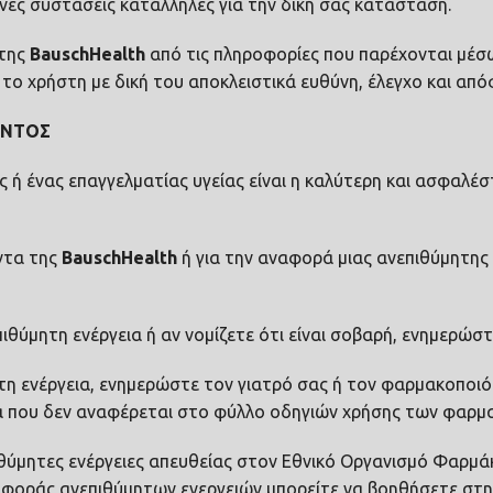
ένες συστάσεις κατάλληλες για την δική σας κατάσταση.
 της
Bausch
Health
από τις πληροφορίες που παρέχονται μέσ
το χρήστη με δική του αποκλειστικά ευθύνη, έλεγχο και από
ΑΝΤΟΣ
ς ή ένας επαγγελματίας υγείας είναι η καλύτερη και ασφαλέ
όντα της
Bausch
Health
ή για την αναφορά μιας ανεπιθύμητης 
ιθύμητη ενέργεια ή αν νομίζετε ότι είναι σοβαρή, ενημερώσ
η ενέργεια, ενημερώστε τον γιατρό σας ή τον φαρμακοποιό 
ια που δεν αναφέρεται στο φύλλο οδηγιών χρήσης των φαρμ
θύμητες ενέργειες απευθείας στον Εθνικό Οργανισμό Φαρμά
αφοράς ανεπιθύμητων ενεργειών μπορείτε να βοηθήσετε στ