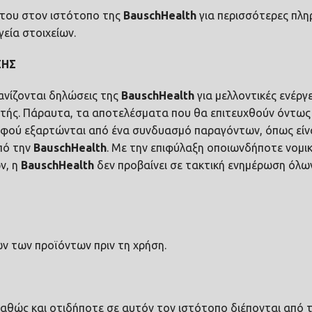
ήτου στον ιστότοπο της
Bausch
Health
για περισσότερες πλη
εία στοιχείων.
ΣΗΣ
ανίζονται δηλώσεις της
Bausch
Health
για μελλοντικές ενέργε
υτής. Πάραυτα, τα αποτελέσματα που θα επιτευχθούν όντως
αφού εξαρτώνται από ένα συνδυασμό παραγόντων, όπως είνα
πό την
Bausch
Health
. Με την επιφύλαξη οποιωνδήποτε νομι
ν, η
Bausch
Health
δεν προβαίνει σε τακτική ενημέρωση όλ
ν των προϊόντων πριν τη χρήση.
καθώς και οτιδήποτε σε αυτόν τον ιστότοπο διέπονται από το